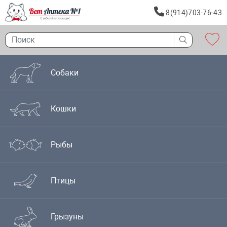
8(914)703-76-43
Собаки
Кошки
Рыбы
Птицы
Грызуны