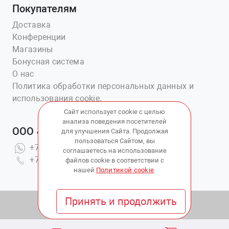
Покупателям
Доставка
Конференции
Магазины
Бонусная система
О нас
Политика обработки персональных данных и
использования cookie.
Сайт использует cookie с целью
анализа поведения посетителей
ООО «Ветаптека №1»
для улучшения Сайта. Продолжая
пользоваться Сайтом, вы
+7(914)703-76-43
соглашаетесь на использование
+7(423)202-51-15 вн.4
файлов cookie в соответствии с
нашей
Политикой cookie
.
Принять и продолжить
© 2010 - 2026 Copyright:
ВетАптека ДВ