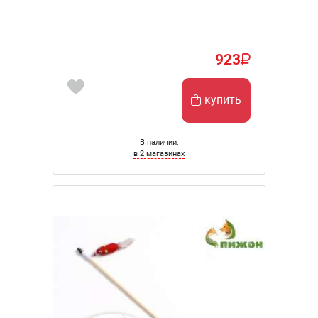
923
купить
В наличии:
в 2 магазинах