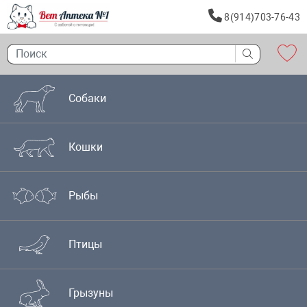
8(914)703-76-43
Собаки
Кошки
Рыбы
Птицы
Грызуны