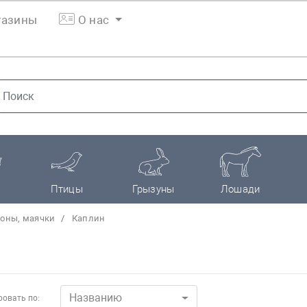
азины
О нас
Птицы
Грызуны
Лошади
оны, маячки
Каплин
Названию
овать по: