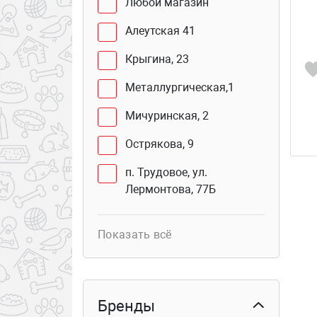
Любой магазин
Алеутская 41
Крыгина, 23
Металлургическая,1
Мичуринская, 2
Острякова, 9
п. Трудовое, ул.
Лермонтова, 77Б
Юмашева, 2 В
Показать всё
Сахалинская, 41Г (бутик
103б)
Курьер
Бренды
Столетия Владивостока,