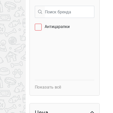
40
Семёновская 25
Антицарапки
Показать всё
Цена