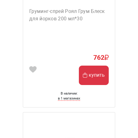
Груминг-спрей Роял Грум Блеск
для йорков 200 мл*30
762
купить
В наличии:
в 1 магазинах