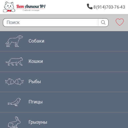
8(914)703-76-43
Собаки
Кошки
Рыбы
Птицы
Грызуны