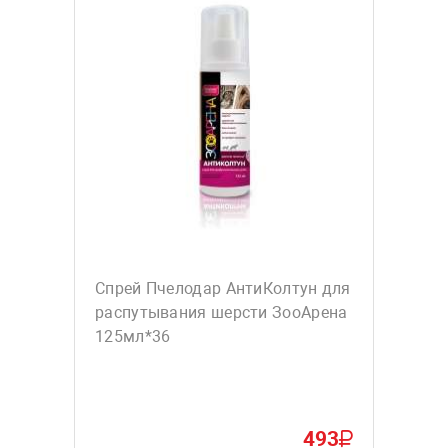
Спрей Пчелодар АнтиКолтун для
распутывания шерсти ЗооАрена
125мл*36
493