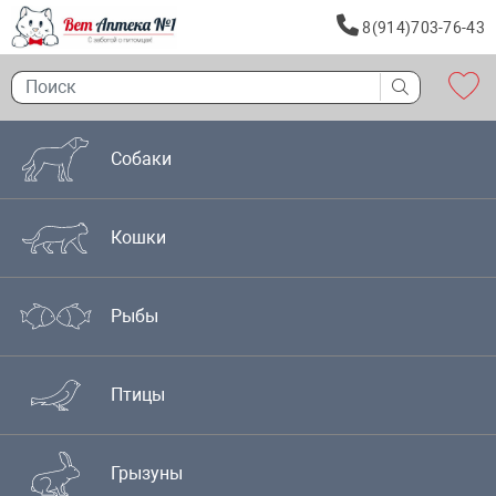
8(914)703-76-43
Собаки
Кошки
Рыбы
Птицы
Грызуны