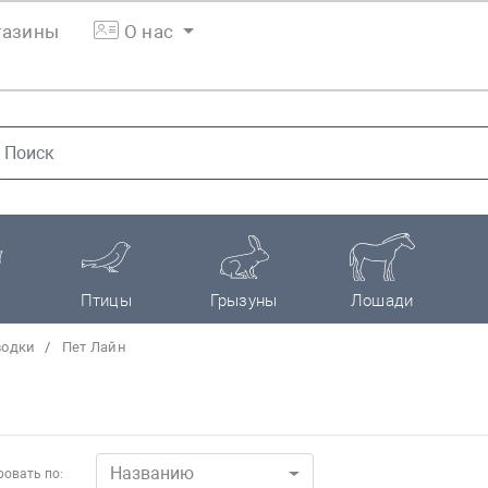
азины
О нас
Птицы
Грызуны
Лошади
водки
Пет Лайн
Названию
овать по: