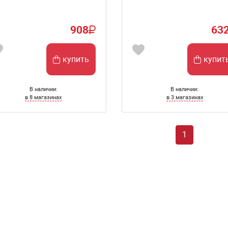
908
63
купить
купит
В наличии:
В наличии:
в 8 магазинах
в 3 магазинах
1