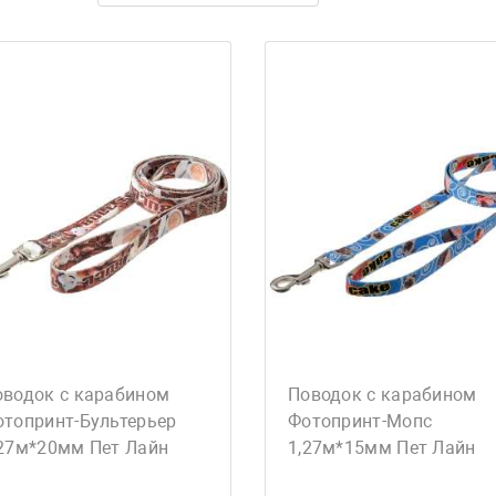
оводок с карабином
Поводок с карабином
отопринт-Бультерьер
Фотопринт-Мопс
,27м*20мм Пет Лайн
1,27м*15мм Пет Лайн