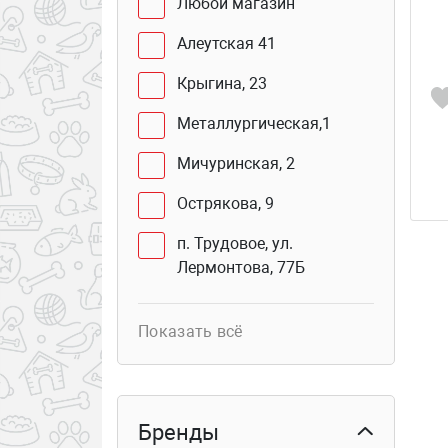
Любой магазин
Алеутская 41
Крыгина, 23
Металлургическая,1
Мичуринская, 2
Острякова, 9
п. Трудовое, ул.
Лермонтова, 77Б
Юмашева, 2 В
Показать всё
Сахалинская, 41Г (бутик
103б)
Курьер
Бренды
Столетия Владивостока,