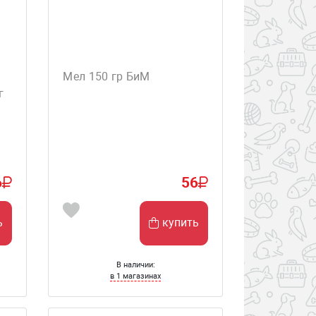
Мел 150 гр БиМ
г
6
56
ь
купить
В наличии:
в 1 магазинах