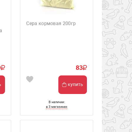
Сера кормовая 200гр
а
9
83
ь
купить
В наличии:
в 3 магазинах