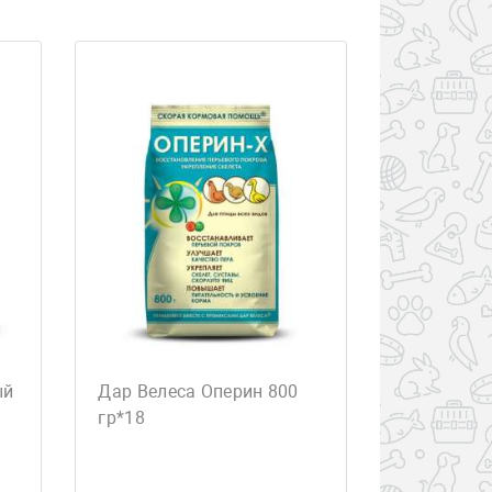
ый
Дар Велеса Оперин 800
гр*18