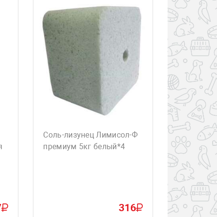
Соль-лизунец Лимисол-Ф
я
премиум 5кг белый*4
7
316