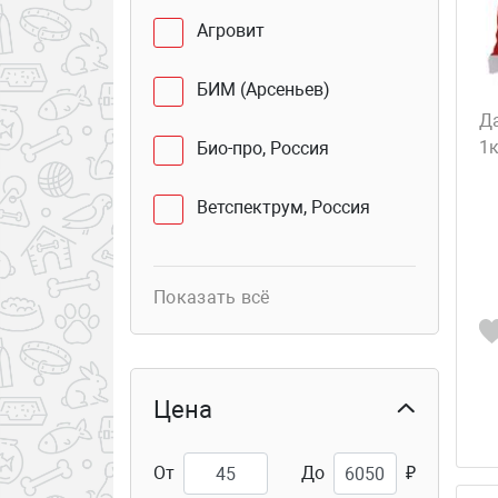
Агровит
БИМ (Арсеньев)
Да
1к
Био-про, Россия
Ветспектрум, Россия
ООО"АГРОВИТ"
Показать всё
Перрико
Пижон
Цена
Сибагро, Россия
От
До
₽