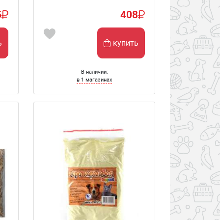
5
408
ь
купить
В наличии:
в 1 магазинах