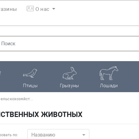
азины
О нас
Птицы
Грызуны
Лошади
ельскохозяйст...
ЙСТВЕННЫХ ЖИВОТНЫХ
Названию
овать по: