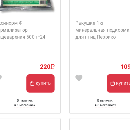
ксинорм Ф
Ракушка 1кг
ормализатор
минеральная подкормк
щеварения 500 г*24
для птиц Перрико
220
10
купить
купит
В наличии:
В наличии:
в 1 магазинах
в 3 магазинах