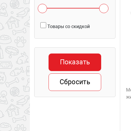
СПАЗ Фарм, Россия
ЭЛЬФ
Товары со скидкой
юКрестьянское подворье
Сибири, Россия
Показать
Сбросить
М
жи