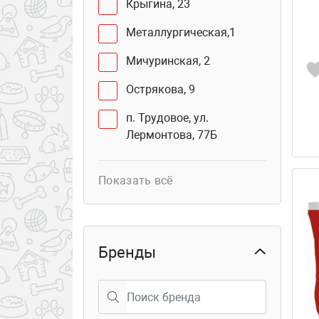
Крыгина, 23
Металлургическая,1
Мичуринская, 2
Острякова, 9
п. Трудовое, ул.
Лермонтова, 77Б
Юмашева, 2 В
Показать всё
Сахалинская, 41Г (бутик
103б)
Курьер
Бренды
Столетия Владивостока,
40
Семёновская 25