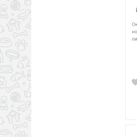
О
н
пи