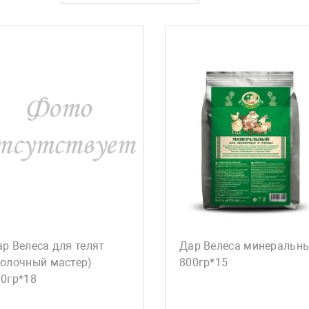
р Велеса для телят
Дар Велеса минеральн
молочный мастер)
800гр*15
00гр*18