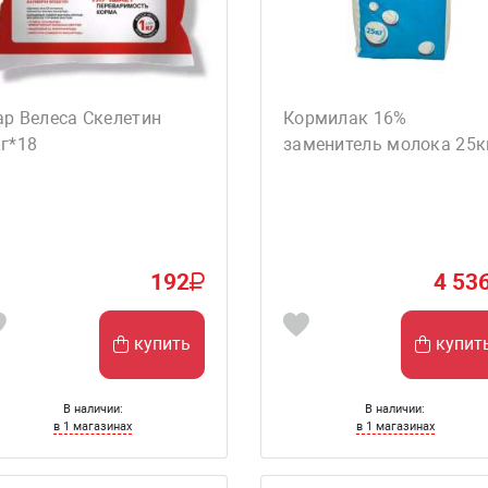
р Велеса Скелетин
Кормилак 16%
г*18
заменитель молока 25к
192
4 53
купить
купит
В наличии:
В наличии:
в 1 магазинах
в 1 магазинах