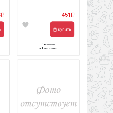
3
451
ь
купить
В наличии:
в 1 магазинах