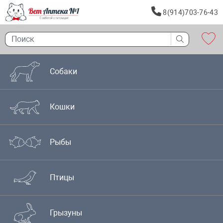
8(914)703-76-43
Собаки
Кошки
Рыбы
Птицы
Грызуны