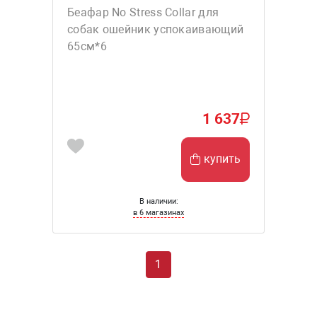
Беафар No Stress Collar для
собак ошейник успокаивающий
65см*6
1 637
купить
В наличии:
в 6 магазинах
1