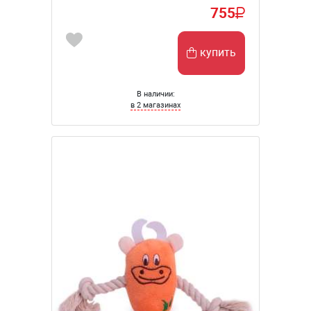
755
купить
В наличии:
в 2 магазинах