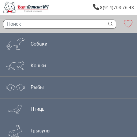
8(914)703-76-43
Собаки
Кошки
Рыбы
Птицы
Грызуны