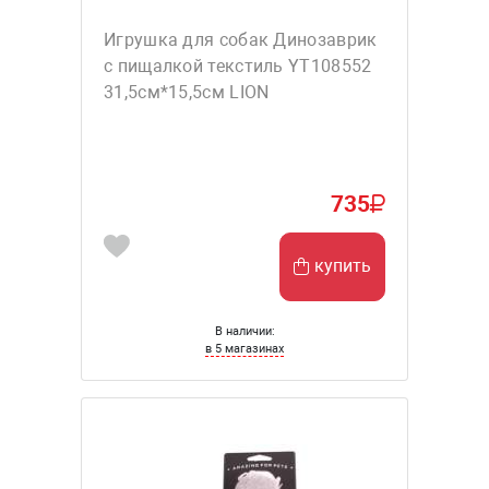
Игрушка для собак Динозаврик
с пищалкой текстиль YT108552
31,5см*15,5см LION
735
купить
В наличии:
в 5 магазинах