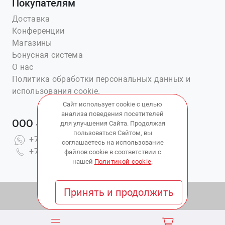
Покупателям
Доставка
Конференции
Магазины
Бонусная система
О нас
Политика обработки персональных данных и
использования cookie.
Сайт использует cookie с целью
анализа поведения посетителей
ООО «Ветаптека №1»
для улучшения Сайта. Продолжая
пользоваться Сайтом, вы
+7(914)703-76-43
соглашаетесь на использование
+7(423)202-51-15 вн.4
файлов cookie в соответствии с
нашей
Политикой cookie
.
Принять и продолжить
© 2010 - 2026 Copyright:
ВетАптека ДВ