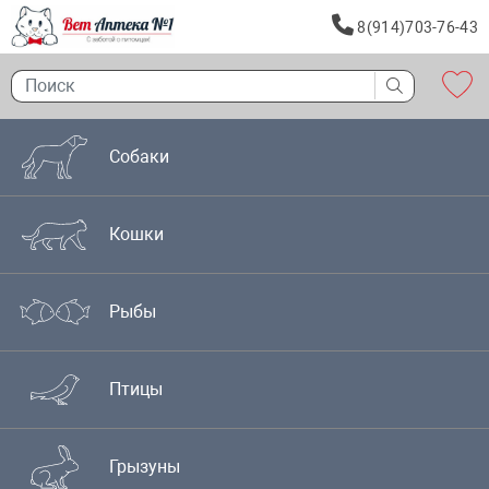
8(914)703-76-43
Собаки
Кошки
Рыбы
Птицы
Грызуны