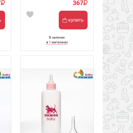
7
367
ь
купить
В наличии:
в 1 магазинах