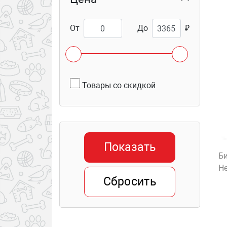
Антицарапки
От
До
₽
Апиценна/Апи-Сан,
Россия
Товары со скидкой
Балу/Balu
Беафар/Beaphar,
Нидерланды
Показать
Берингер/Meria/Мериал,
Би
Франция
Не
Сбросить
БиопетАктив/BioPetActive,
Турция