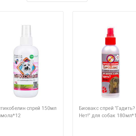
нтикобелин спрей 150мл
Биовакс спрей "Гадить?
имола*12
Нет!" для собак 180мл*