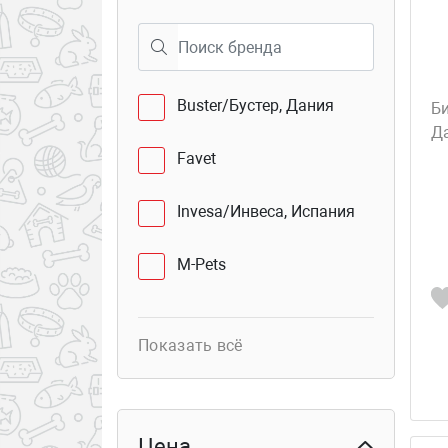
40
Семёновская 25
Buster/Бустер, Дания
Би
Да
Favet
Invesa/Инвеса, Испания
M-Pets
WOGY
Показать всё
Агробиопром, Россия
Агроветзащита НВП С-П,
Цена
Россия