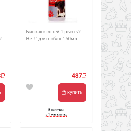
Биовакс спрей "Грызть?
2
Нет!" для собак 150мл
8
487
ь
купить
В наличии:
в 1 магазинах