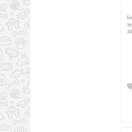
Кискэт/Kiscat
Б
МИОКИ/MIOKI
зу
3
Неотерика, Россия
ООО"ХИМОЛА"Россия
Паппи Краш/Puppy Crush
Пижон
Полидекс, Россия
Сибагро, Россия