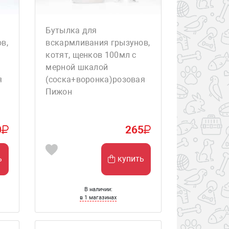
Бутылка для
в,
вскармливания грызунов,
котят, щенков 100мл с
мерной шкалой
я
(соска+воронка)розовая
Пижон
0
265
ь
купить
В наличии:
в 1 магазинах