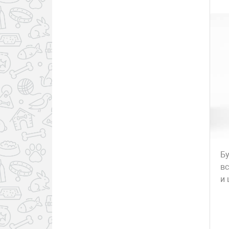
Уют
Фаворит, Россия
Фармакс, Россия
Ферпласт/Ferplast,
Италия
Форвет
Экуфар/Ecuphar
Б
в
и