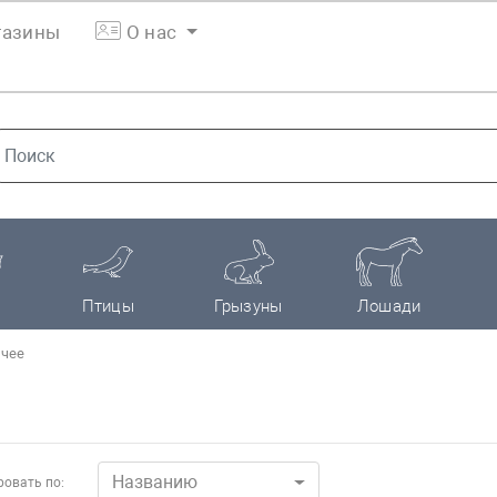
азины
О нас
Птицы
Грызуны
Лошади
чее
Названию
овать по: