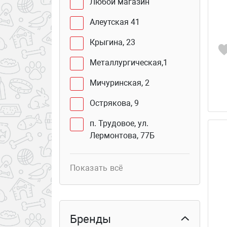
Любой магазин
Алеутская 41
Крыгина, 23
Металлургическая,1
Мичуринская, 2
Острякова, 9
п. Трудовое, ул.
Лермонтова, 77Б
Юмашева, 2 В
Показать всё
Сахалинская, 41Г (бутик
103б)
Курьер
Бренды
Столетия Владивостока,