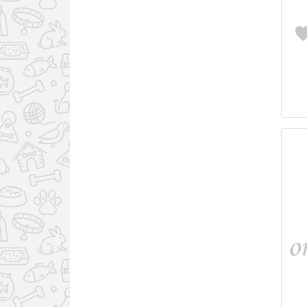
Биосфера
Веда, Россия
Ветзабота/VetЗабота
ВИК, Беларусь
ВитИнтерЛаб (Беларусь)
Дарэлл, Россия
Инширо/INSHIRO
Кандиоли/Candioli/
Италия