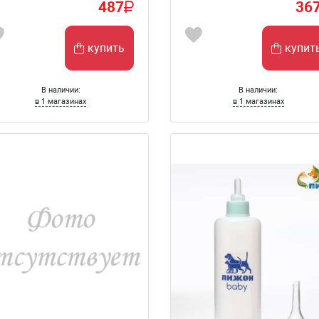
487
36
купить
купит
В наличии:
В наличии:
в 1 магазинах
в 1 магазинах