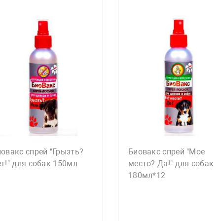
овакс спрей "Грызть?
Биовакс спрей "Мое
т!" для собак 150мл
место? Да!" для собак
180мл*12