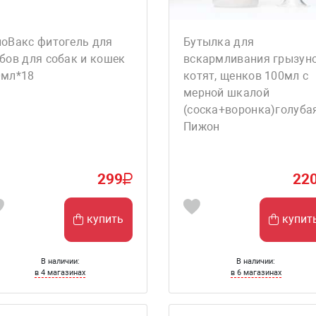
иоВакс фитогель для
Бутылка для
бов для собак и кошек
вскармливания грызуно
0мл*18
котят, щенков 100мл с
мерной шкалой
(соска+воронка)голуба
Пижон
299
22
купить
купит
В наличии:
В наличии:
в 4 магазинах
в 6 магазинах