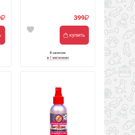
9
399
ь
купить
В наличии:
в 1 магазинах