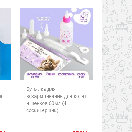
Бутылка для
ят
вскармливания для котят
и щенков 60мл (4
соски+ёршик)