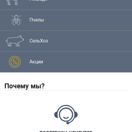
Пчелы
СельХоз
Акции
Почему мы?