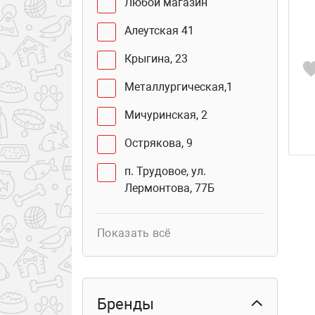
Любой магазин
Алеутская 41
Крыгина, 23
Металлургическая,1
Мичуринская, 2
Острякова, 9
п. Трудовое, ул.
Лермонтова, 77Б
Юмашева, 2 В
Показать всё
Сахалинская, 41Г (бутик
103б)
Курьер
Бренды
Столетия Владивостока,