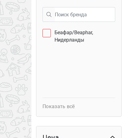
40
Семёновская 25
Беафар/Beaphar,
Нидерланды
Показать всё
Цена