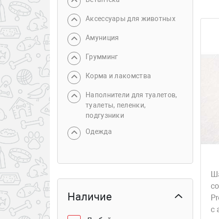
Аксессуары для животных
Амуниция
Грумминг
Корма и лакомства
Наполнители для туалетов,
туалеты, пеленки,
подгузники
Одежда
Ш
со
Наличие
Pr
с 