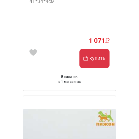
41*34*4см
1 071
купить
В наличии:
в 1 магазинах