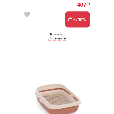
407
купить
В наличии:
в 3 магазинах