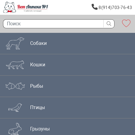
8(914)703-76-43
Собаки
Кошки
Рыбы
Птицы
Грызуны