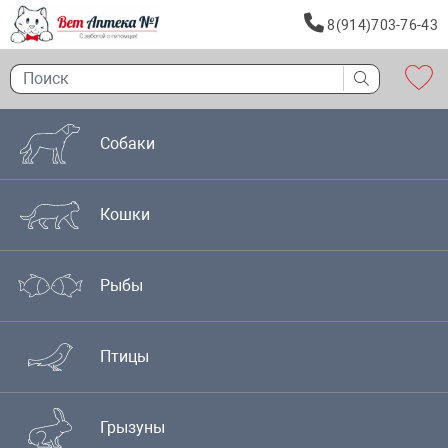
8(914)703-76-43
Собаки
Кошки
Рыбы
Птицы
Грызуны