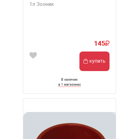
1л Зооник
145
купить
В наличии:
в 1 магазинах