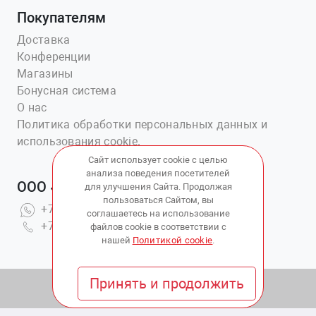
Покупателям
Доставка
Конференции
Магазины
Бонусная система
О нас
Политика обработки персональных данных и
использования cookie.
Сайт использует cookie с целью
анализа поведения посетителей
ООО «Ветаптека №1»
для улучшения Сайта. Продолжая
пользоваться Сайтом, вы
+7(914)703-76-43
соглашаетесь на использование
+7(423)202-51-15 вн.4
файлов cookie в соответствии с
нашей
Политикой cookie
.
Принять и продолжить
© 2010 - 2026 Copyright:
ВетАптека ДВ