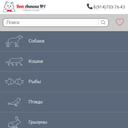
8(914)703-76-43
Собаки
Кошки
Рыбы
Птицы
Грызуны