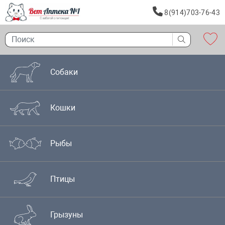
8(914)703-76-43
Собаки
Кошки
Рыбы
Птицы
Грызуны