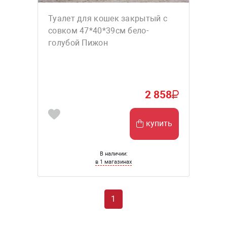
Туалет для кошек закрытый с
совком 47*40*39см бело-
голубой Пижон
2 858
купить
В наличии:
в 1 магазинах
1