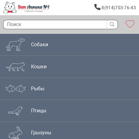
8(914)703-76-43
Собаки
Кошки
Рыбы
Птицы
Грызуны