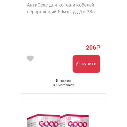
АнтиСекс для котов и кобелей
пероральный 50мл Гуд Дог*35
206
купить
В наличии:
в 1 магазинах