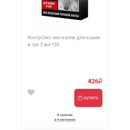
КонтрСекс нео капли для кошек
и сук 2 мл *20
426
купить
В наличии:
в 8 магазинах