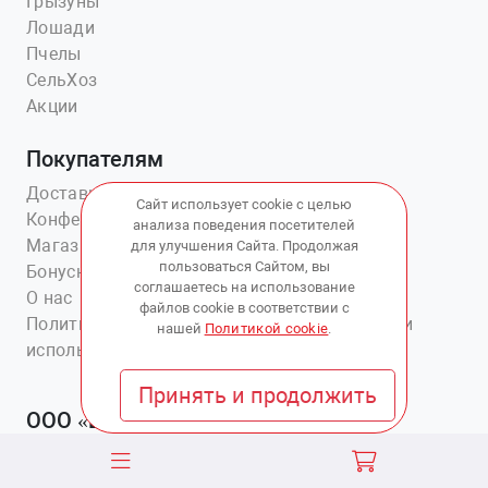
Грызуны
Лошади
Пчелы
СельХоз
Акции
Покупателям
Доставка
Сайт использует cookie с целью
Конференции
анализа поведения посетителей
Магазины
для улучшения Сайта. Продолжая
пользоваться Сайтом, вы
Бонусная система
соглашаетесь на использование
О нас
файлов cookie в соответствии с
Политика обработки персональных данных и
нашей
Политикой cookie
.
использования cookie.
Принять и продолжить
ООО «Ветаптека №1»
+7(914)703-76-43
+7(423)202-51-15 вн.4