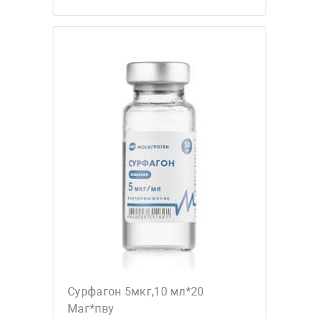
Сурфагон 5мкг,10 мл*20
Маг*пву