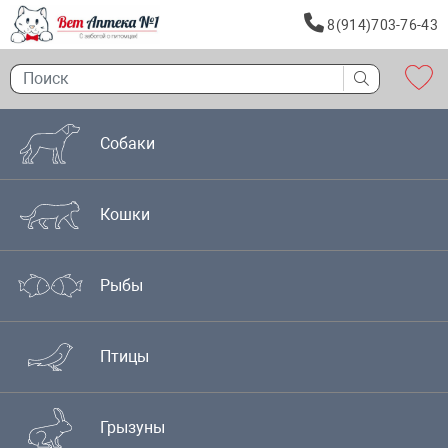
8(914)703-76-43
Собаки
Кошки
Рыбы
Птицы
Грызуны