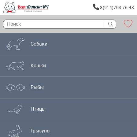
8(914)703-76-43
Собаки
Кошки
Рыбы
Птицы
Грызуны