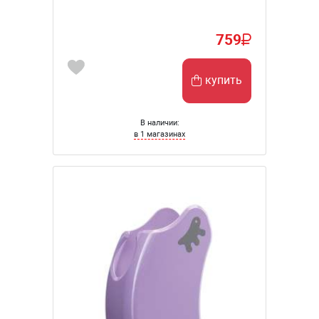
759
купить
В наличии:
в 1 магазинах