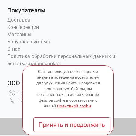
Покупателям
Доставка
Конференции
Магазины
Бонусная система
О нас
Политика обработки персональных данных и
использования cookie.
Сайт использует cookie с целью
анализа поведения посетителей
ООО «Ветаптека №1»
для улучшения Сайта. Продолжая
пользоваться Сайтом, вы
+7(914)703-76-43
соглашаетесь на использование
+7(423)202-51-15 вн.4
файлов cookie в соответствии с
нашей
Политикой cookie
.
Принять и продолжить
© 2010 - 2026 Copyright:
ВетАптека ДВ