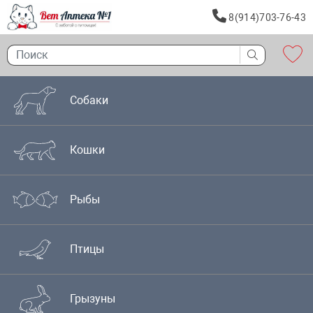
8(914)703-76-43
Собаки
Кошки
Рыбы
Птицы
Грызуны