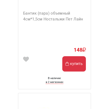
Бантик (пара) объемный
4см*1,5см Ностальжи Пет Лайн
148
купить
В наличии:
в 2 магазинах