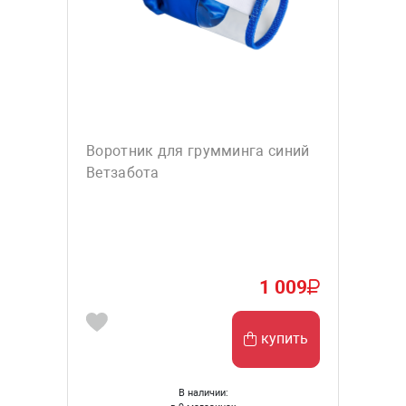
Воротник для грумминга синий
Ветзабота
1 009
купить
В наличии: