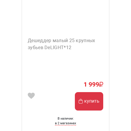
Дешеддер малый 25 крупных
зубьев DeLIGHT*12
1 999
купить
В наличии:
в 2 магазинах