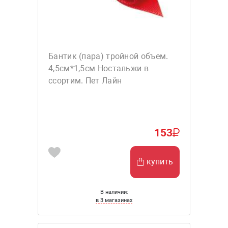
Бантик (пара) тройной объем.
4,5см*1,5см Ностальжи в
ссортим. Пет Лайн
153
купить
В наличии:
в 3 магазинах