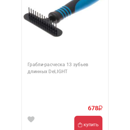
Грабли-расческа 13 зубьев
длинных DeLIGHT
678
купить