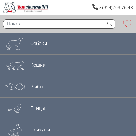
8(914)703-76-43
Собаки
Кошки
Рыбы
Птицы
Грызуны