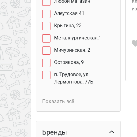
Любой магазин
вл
и
Алеутская 41
Крыгина, 23
Металлургическая,1
Мичуринская, 2
Острякова, 9
п. Трудовое, ул.
Лермонтова, 77Б
Юмашева, 2 В
Показать всё
Сахалинская, 41Г (бутик
103б)
Курьер
Бренды
Столетия Владивостока,