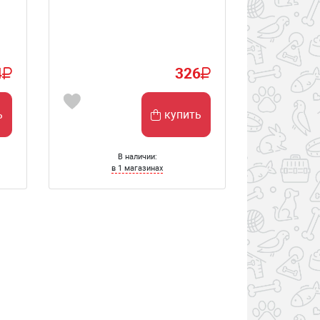
4
326
ь
купить
В наличии:
в 1 магазинах