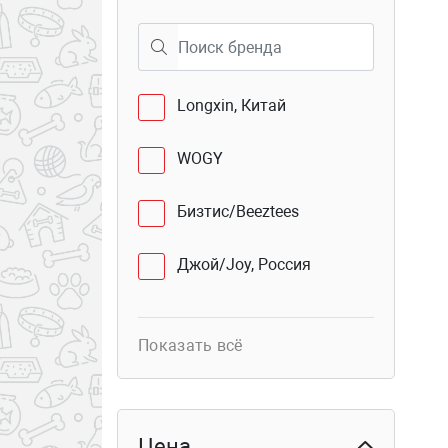
40
Семёновская 25
Longxin, Китай
WOGY
Бизтис/Beeztees
Джой/Joy, Россия
Показать всё
Цена