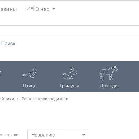
азины
О нас
Птицы
Грызуны
Лошади
ейники
Разные производители
Названию
овать по: