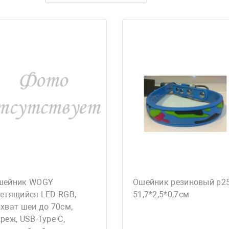
шейник WOGY
Ошейник резиновый р2
ветящийся LED RGB,
51,7*2,5*0,7см
хват шеи до 70см,
реж, USB-Type-C,