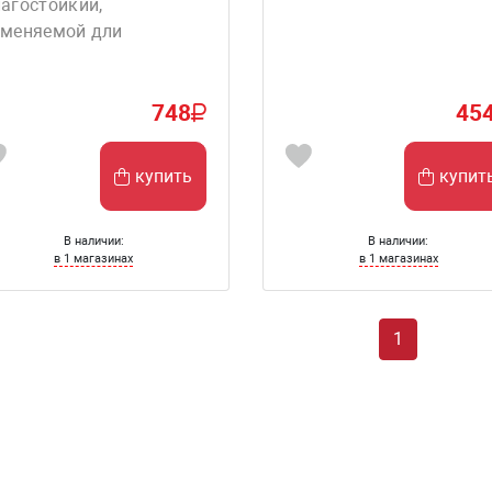
агостойкий,
зменяемой дли
748
45
купить
купит
В наличии:
В наличии:
в 1 магазинах
в 1 магазинах
1