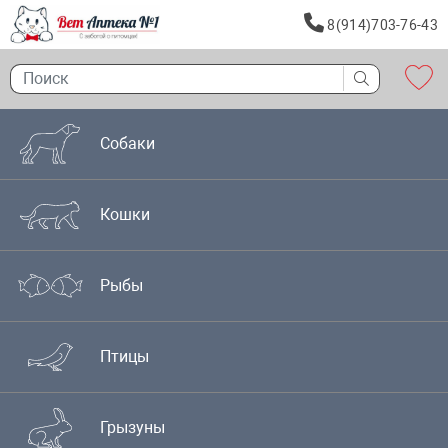
8(914)703-76-43
Собаки
Кошки
Рыбы
Птицы
Грызуны