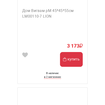
Дом Вигвам рM 45*45*55см
LM00110-7 LION
3 173
купить
В наличии:
в 2 магазинах