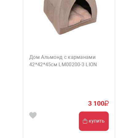
Дом Альмонд с карманами
42*42*45см LM00200-3 LION
3 100
купить