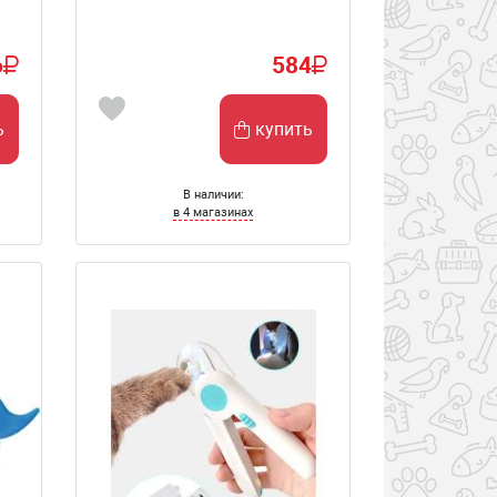
6
584
ь
купить
В наличии:
в 4 магазинах