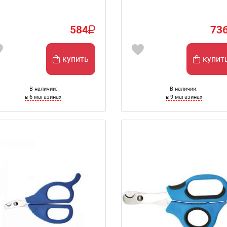
584
73
купить
купит
В наличии:
В наличии:
в 6 магазинах
в 9 магазинах