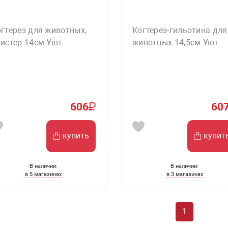
гтерез для животных,
Когтерез-гильотина для
истер 14см Уют
животных 14,5см Уют
606
60
купить
купит
В наличии:
В наличии:
в 5 магазинах
в 3 магазинах
1