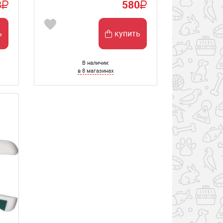
8
580
ь
купить
В наличии:
в 8 магазинах