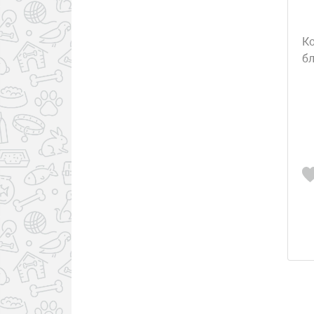
Ко
бл