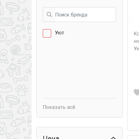
40
Семёновская 25
Уют
К
но
У
Показать всё
Цена