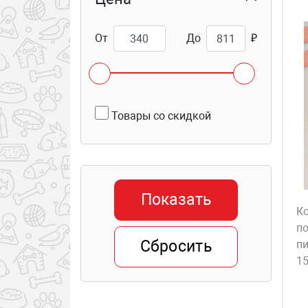
От
До
₽
Товары со скидкой
Показать
Ко
по
Сбросить
п
1