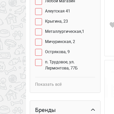
Любой магазин
Алеутская 41
Крыгина, 23
Металлургическая,1
Мичуринская, 2
Острякова, 9
п. Трудовое, ул.
Лермонтова, 77Б
Юмашева, 2 В
Показать всё
Сахалинская, 41Г (бутик
103б)
Курьер
Бренды
Столетия Владивостока,