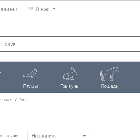
азины
О нас
Птицы
Грызуны
Лошади
терезы
Уют
Названию
овать по: