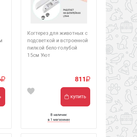
Когтерез для животных с
м
подсветкой и встроенной
пилкой бело-голубой
15см Уют
6
811
ь
купить
В наличии:
в 1 магазинах