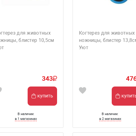
огтерез для животных
Когтерез для животных
жницы, блистер 10,5см
ножницы, блистер 13,8с
ют
Уют
343
47
купить
купит
В наличии:
В наличии:
в 1 магазинах
в 2 магазинах