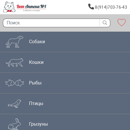
8(914)703-76-43
Собаки
Кошки
Рыбы
Птицы
Грызуны