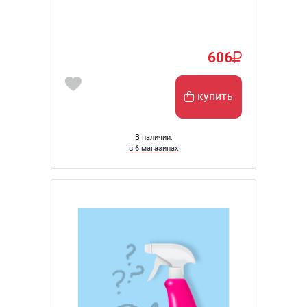
606
купить
В наличии:
в 6 магазинах