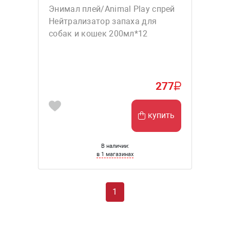
Энимал плей/Animal Play спрей
Нейтрализатор запаха для
собак и кошек 200мл*12
277
купить
В наличии:
в 1 магазинах
1