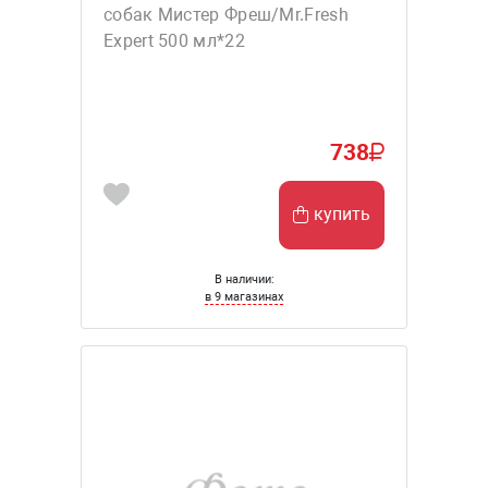
собак Мистер Фреш/Mr.Fresh
Expert 500 мл*22
738
купить
В наличии:
в 9 магазинах