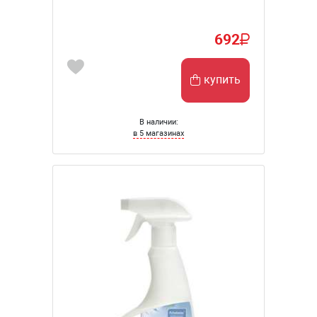
692
купить
В наличии:
в 5 магазинах