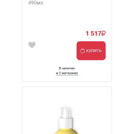
490мл
1 517
купить
В наличии:
в 2 магазинах