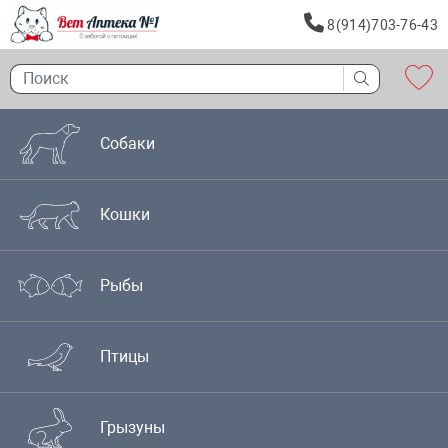
8(914)703-76-43
Собаки
Кошки
Рыбы
Птицы
Грызуны