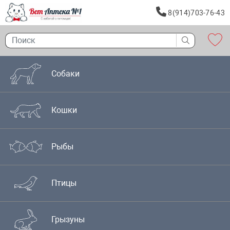
8(914)703-76-43
Собаки
Кошки
Рыбы
Птицы
Грызуны