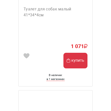
Туалет для собак малый
41*34*4см
1 071
купить
В наличии:
в 1 магазинах