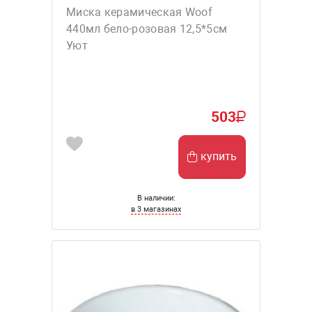
Миска керамическая Woof
440мл бело-розовая 12,5*5см
Уют
503
купить
В наличии:
в 3 магазинах