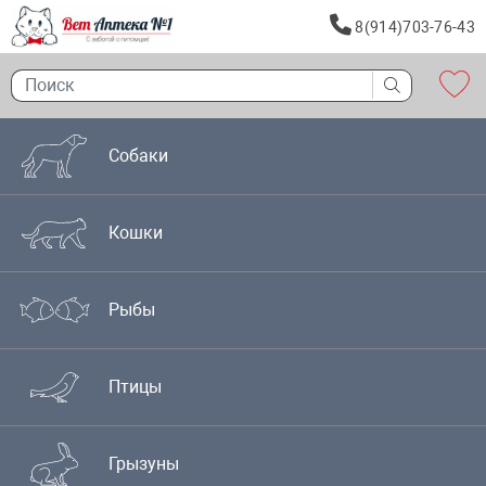
8(914)703-76-43
Собаки
Кошки
Рыбы
Птицы
Грызуны