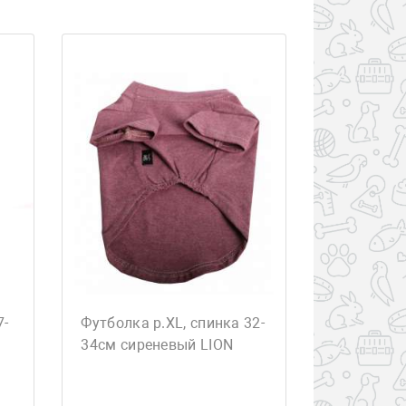
7-
Футболка р.ХL, спинка 32-
34см сиреневый LION