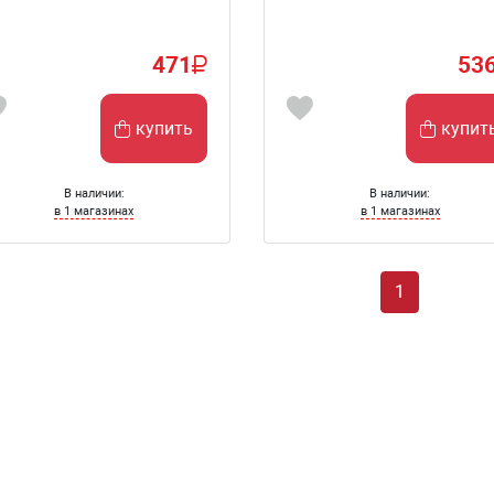
471
53
купить
купит
В наличии:
В наличии:
в 1 магазинах
в 1 магазинах
1