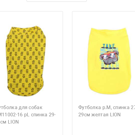
утболка для собак
Футболка р.М, спинка 2
11002-16 рL спинка 29-
29см желтая LION
1см LION