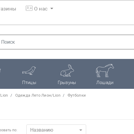
азины
О нас
Птицы
Грызуны
Лошади
Lion
Одежда Лето Лион/Lion
Футболки
Названию
овать по: