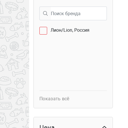
40
Семёновская 25
Лион/Lion, Россия
Показать всё
Цена