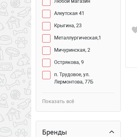
Любой магазин
Алеутская 41
Крыгина, 23
Металлургическая,1
Мичуринская, 2
Острякова, 9
п. Трудовое, ул.
Лермонтова, 77Б
Юмашева, 2 В
Показать всё
Сахалинская, 41Г (бутик
103б)
Курьер
Бренды
Столетия Владивостока,