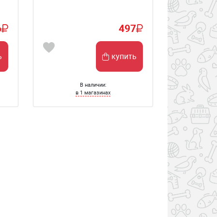
6
497
ь
купить
В наличии:
в 1 магазинах