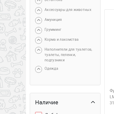
Аксессуары для животных
Амуниция
Грумминг
Корма и лакомства
Наполнители для туалетов,
туалеты, пеленки,
подгузники
Одежда
Ф
LM
Наличие
3