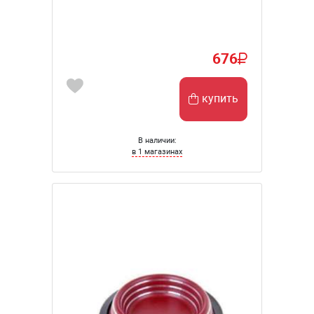
676
купить
В наличии:
в 1 магазинах