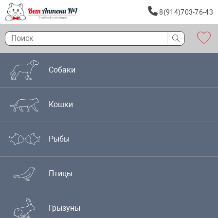
8(914)703-76-43
Собаки
Кошки
Рыбы
Птицы
Грызуны