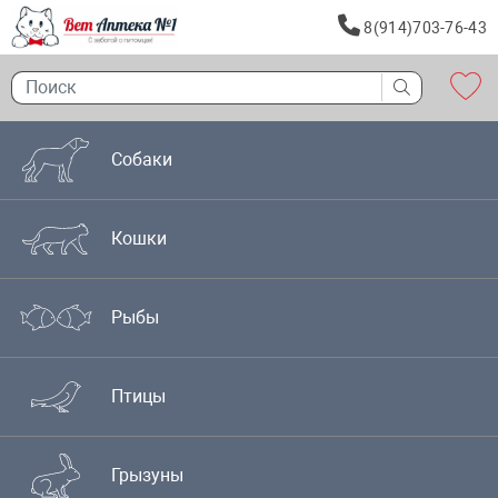
8(914)703-76-43
Собаки
Кошки
Рыбы
Птицы
Грызуны