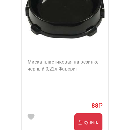
Миска пластиковая на резинке
черный 0,22л Фаворит
88
купить