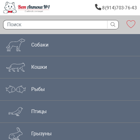
8(914)703-76-43
Собаки
Кошки
Рыбы
Птицы
Грызуны