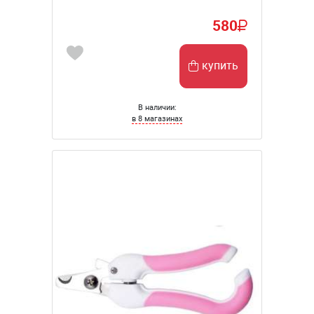
580
купить
В наличии:
в 8 магазинах