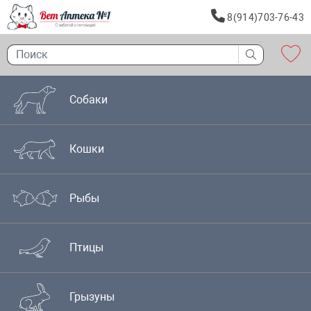
8(914)703-76-43
Собаки
Кошки
Рыбы
Птицы
Грызуны