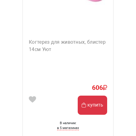
Когтерез для животных, блистер
14см Уют
606
купить
В наличии:
в 5 магазинах