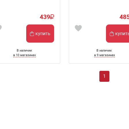
439
48
купить
купит
В наличии:
В наличии:
в 10 магазинах
в 9 магазинах
1