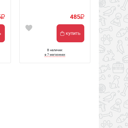
5
485
ь
купить
В наличии:
в 7 магазинах