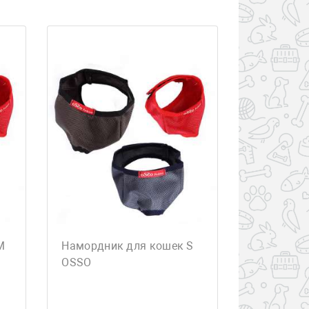
M
Намордник для кошек S
OSSO