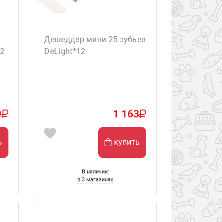
Дешеддер мини 25 зубьев
12
DeLight*12
9
1 163
ь
купить
В наличии:
в 3 магазинах