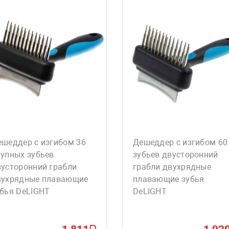
ешеддер с изгибом 36
Дешеддер с изгибом 60
рупных зубьев
зубьев двусторонний
вусторонний грабли
грабли двухрядные
вухрядные плавающие
плавающие зубья
убья DeLIGHT
DeLIGHT