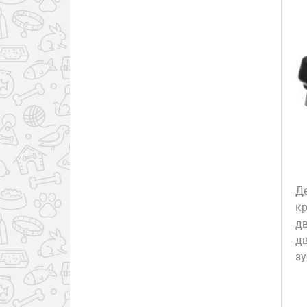
Д
к
д
д
з