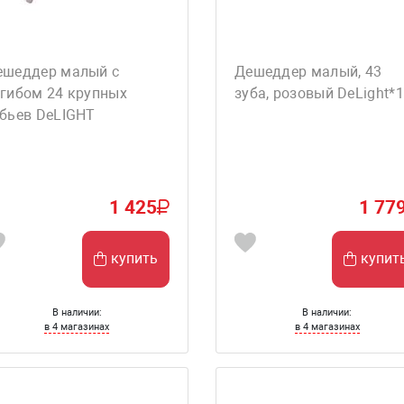
ешеддер малый с
Дешеддер малый, 43
згибом 24 крупных
зуба, розовый DeLight*
убьев DeLIGHT
1 425
1 77
купить
купит
В наличии:
В наличии:
в 4 магазинах
в 4 магазинах