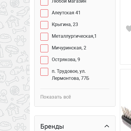
Любой магазин
Алеутская 41
Крыгина, 23
Металлургическая,1
Мичуринская, 2
Острякова, 9
п. Трудовое, ул.
Лермонтова, 77Б
Юмашева, 2 В
Показать всё
Сахалинская, 41Г (бутик
103б)
Курьер
Бренды
Столетия Владивостока,