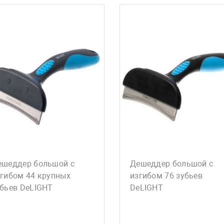
ешеддер большой с
Дешеддер большой с
згибом 44 крупных
изгибом 76 зубьев
убьев DeLIGHT
DeLIGHT