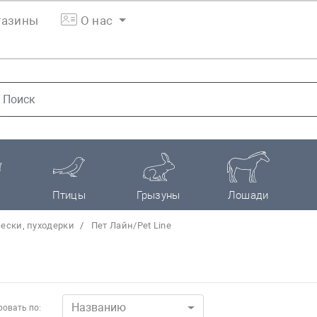
азины
О нас
Птицы
Грызуны
Лошади
ески, пуходерки
Пет Лайн/Pet Line
Названию
овать по: