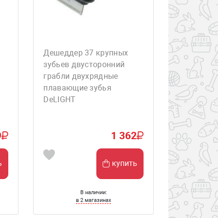
Дешеддер 37 крупных
зубьев двусторонний
грабли двухрядные
плавающие зубья
DeLIGHT
9
1 362
ь
купить
В наличии:
в 2 магазинах