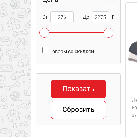
От
До
₽
Товары со скидкой
Показать
Д
и
Сбросить
з