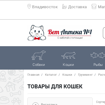
Владивосток
Доставка
Маг
Собаки
Кошки
Рыбы
Главная
Каталог
Кошки
Грумминг
Расч
ТОВАРЫ ДЛЯ КОШЕК
Сортир
Bетаптека