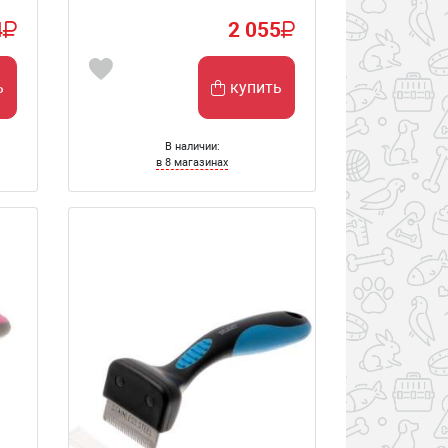
4
2 055
ь
купить
В наличии:
в 8 магазинах