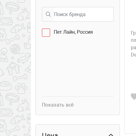
40
Семёновская 25
Пет Лайн, Россия
Гр
п
р
D
Показать всё
Цена