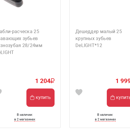
абли-расческа 25
Дешеддер малый 25
лавающих зубьев
крупных зубьев
азнозубая 28/24мм
DeLIGHT*12
eLIGHT
1 204
1 99
купить
купит
В наличии:
В наличии:
в 2 магазинах
в 2 магазинах