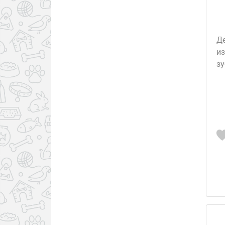
Д
и
з