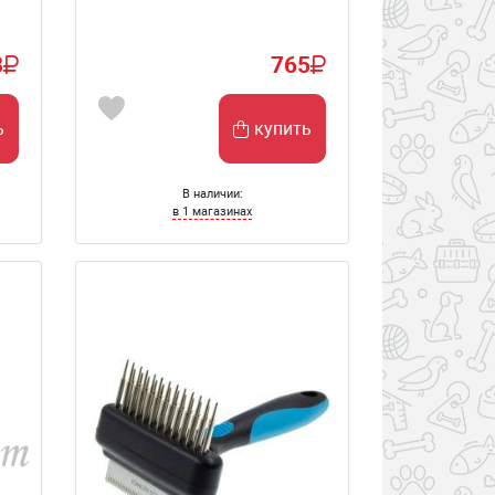
8
765
ь
купить
В наличии:
в 1 магазинах