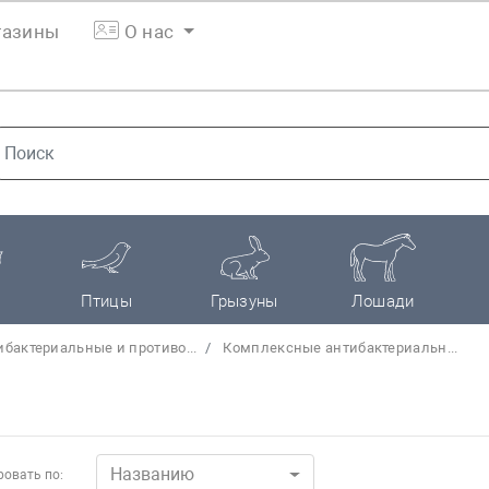
азины
О нас
Птицы
Грызуны
Лошади
ибактериальные и противо...
Комплексные антибактериальн...
Названию
овать по: