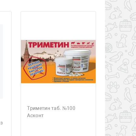
Триметин таб. №100
Асконт
оз