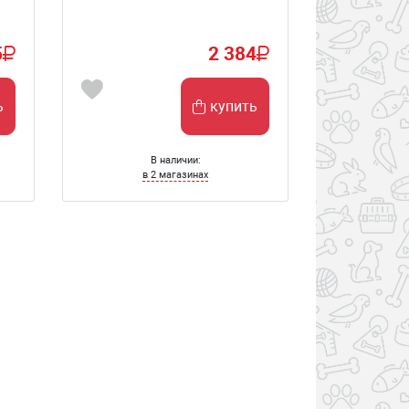
5
2 384
ь
купить
В наличии:
в 2 магазинах