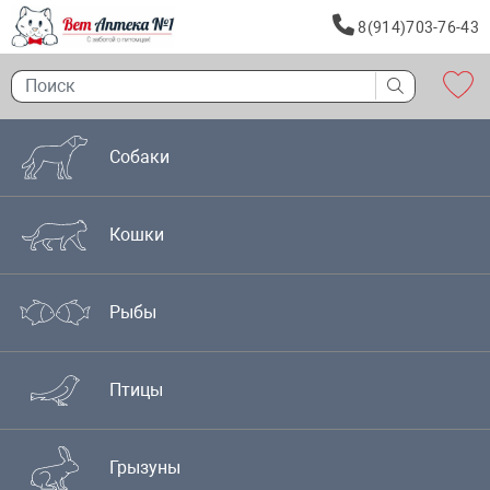
8(914)703-76-43
Собаки
Кошки
Рыбы
Птицы
Грызуны