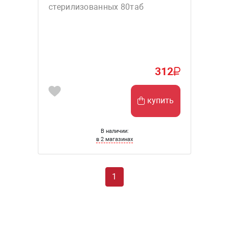
стерилизованных 80таб
312
купить
В наличии:
в 2 магазинах
1