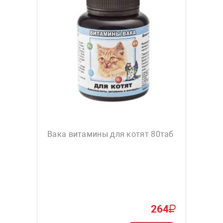
Вака витамины для котят 80таб
264