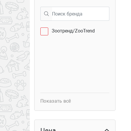
40
Семёновская 25
Зоотренд/ZooTrend
Показать всё
Цена