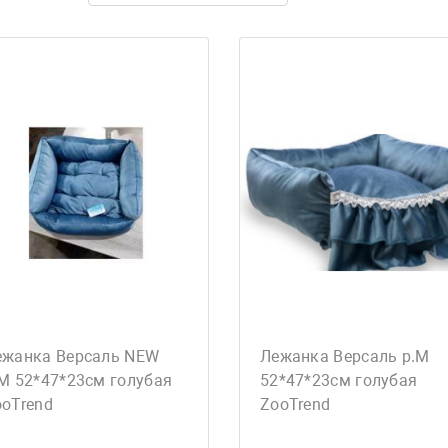
ежанка Версаль NEW
Лежанка Версаль р.М
М 52*47*23см голубая
52*47*23см голубая
ooTrend
ZooTrend