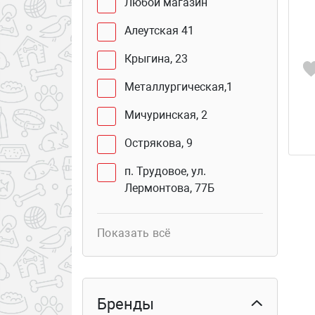
Любой магазин
Алеутская 41
Крыгина, 23
Металлургическая,1
Мичуринская, 2
Острякова, 9
п. Трудовое, ул.
Лермонтова, 77Б
Юмашева, 2 В
Показать всё
Сахалинская, 41Г (бутик
103б)
Курьер
Бренды
Столетия Владивостока,