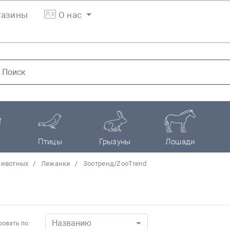
азины
О нас
Птицы
Грызуны
Лошади
животных
Лежанки
Зоотренд/ZooTrend
Названию
овать по: