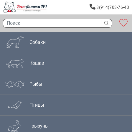
8(914)703-76-43
Собаки
Кошки
Рыбы
Птицы
Грызуны