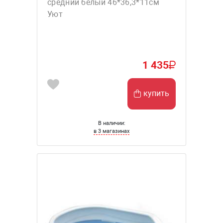
средний белый 46*36,3*11см
Уют
1 435
купить
В наличии:
в 3 магазинах