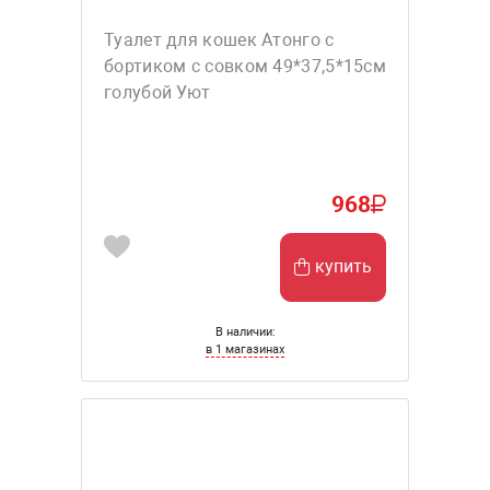
Туалет для кошек Атонго с
бортиком с совком 49*37,5*15см
голубой Уют
968
купить
В наличии:
в 1 магазинах