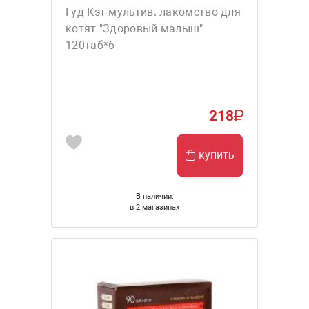
Гуд Кэт мультив. лакомство для
котят "Здоровый малыш"
120таб*6
218
купить
В наличии:
в 2 магазинах