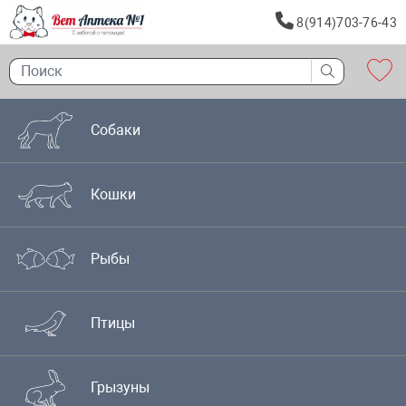
8(914)703-76-43
Собаки
Кошки
Рыбы
Птицы
Грызуны