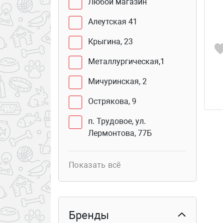
Любой магазин
Алеутская 41
Крыгина, 23
Металлургическая,1
Мичуринская, 2
Острякова, 9
п. Трудовое, ул.
Лермонтова, 77Б
Юмашева, 2 В
Показать всё
Сахалинская, 41Г (бутик
103б)
Курьер
Бренды
Столетия Владивостока,