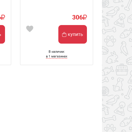
6
306
ь
купить
В наличии:
в 1 магазинах