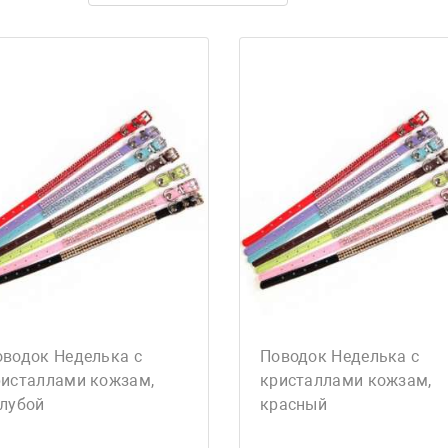
оводок Неделька с
Поводок Неделька с
ристаллами кожзам,
кристаллами кожзам,
олубой
красный