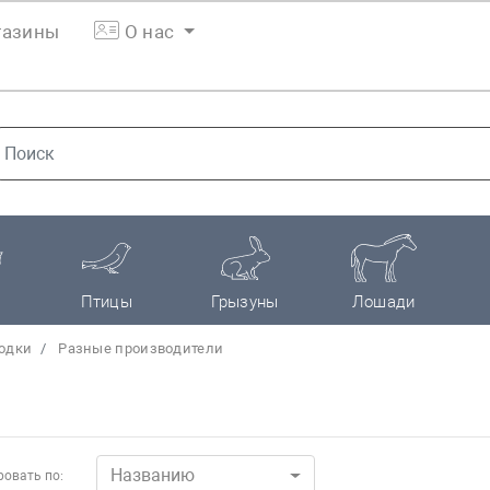
азины
О нас
Птицы
Грызуны
Лошади
одки
Разные производители
Названию
овать по: