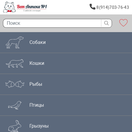
8(914)703-76-43
Собаки
Кошки
Рыбы
Птицы
Грызуны