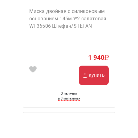
Миска двойная с силиконовым
основанием 145мл*2 салатовая
WF36506 Штефан/STEFAN
1 940
купить
В наличии:
в 3 магазинах