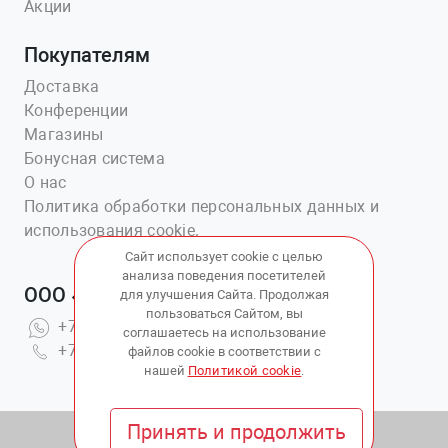
Акции
Покупателям
Доставка
Конференции
Магазины
Бонусная система
О нас
Политика обработки персональных данных и
использования cookie.
Сайт использует cookie с целью
анализа поведения посетителей
ООО «Ветаптека №1»
для улучшения Сайта. Продолжая
пользоваться Сайтом, вы
+7(914)703-76-43
соглашаетесь на использование
+7(423)202-51-15 вн.4
файлов cookie в соответствии с
нашей
Политикой cookie
.
Принять и продолжить
© 2010 - 2026 Copyright:
ВетАптека ДВ