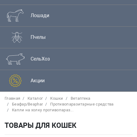
Лошади
Пчелы
СельХоз
Акции
Главная
Каталог
Кошки
Bетаптека
Беафар/Beaphar
Противопаразитарные средства
Капли на холку противопараз...
ТОВАРЫ ДЛЯ КОШЕК