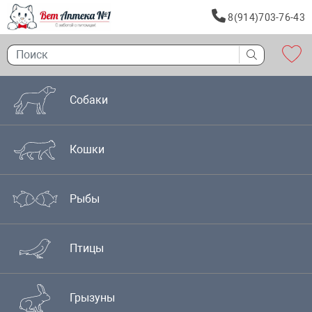
8(914)703-76-43
Собаки
Кошки
Рыбы
Птицы
Грызуны