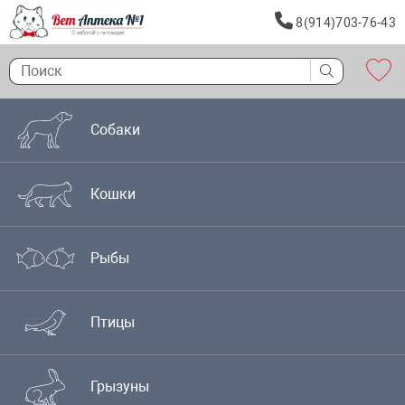
8(914)703-76-43
Собаки
Кошки
Рыбы
Птицы
Грызуны