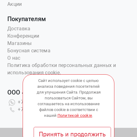
Акции
Покупателям
Доставка
Конференции
Магазины
Бонусная система
О нас
Политика обработки персональных данных и
использования cookie.
Сайт использует cookie с целью
анализа поведения посетителей
ООО «Ветаптека №1»
для улучшения Сайта. Продолжая
пользоваться Сайтом, вы
+7(914)703-76-43
соглашаетесь на использование
+7(423)202-51-15 вн.4
файлов cookie в соответствии с
нашей
Политикой cookie
.
Принять и продолжить
© 2010 - 2026 Copyright:
ВетАптека ДВ