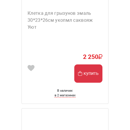
Клетка для грызунов эмаль
30*23*26см укопмл саквояж
Уют
2 250
купить
В наличии:
в 2 магазинах