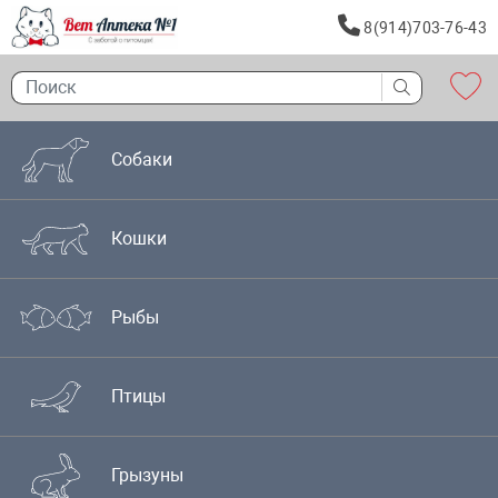
8(914)703-76-43
Собаки
Кошки
Рыбы
Птицы
Грызуны