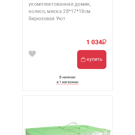
укомплектованная домик,
колесо, миска 28*17*18см
бирюзовая Уют
1 034
купить
В наличии:
в 1 магазинах