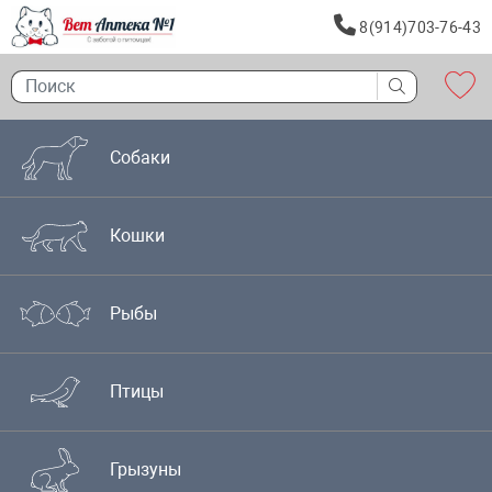
8(914)703-76-43
Собаки
Кошки
Рыбы
Птицы
Грызуны