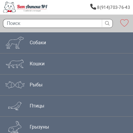
8(914)703-76-43
Собаки
Кошки
Рыбы
Птицы
Грызуны