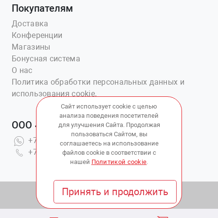
Покупателям
Доставка
Конференции
Магазины
Бонусная система
О нас
Политика обработки персональных данных и
использования cookie.
Сайт использует cookie с целью
анализа поведения посетителей
ООО «Ветаптека №1»
для улучшения Сайта. Продолжая
пользоваться Сайтом, вы
+7(914)703-76-43
соглашаетесь на использование
+7(423)202-51-15 вн.4
файлов cookie в соответствии с
нашей
Политикой cookie
.
Принять и продолжить
© 2010 - 2026 Copyright:
ВетАптека ДВ