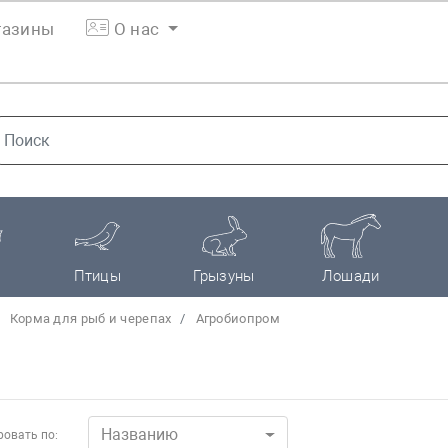
азины
О нас
Птицы
Грызуны
Лошади
Корма для рыб и черепах
Агробиопром
Названию
овать по: