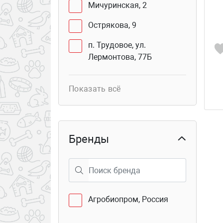
Мичуринская, 2
Острякова, 9
п. Трудовое, ул.
Лермонтова, 77Б
Юмашева, 2 В
Показать всё
Сахалинская, 41Г (бутик
103б)
Курьер
Бренды
Столетия Владивостока,
40
Семёновская 25
Агробиопром, Россия