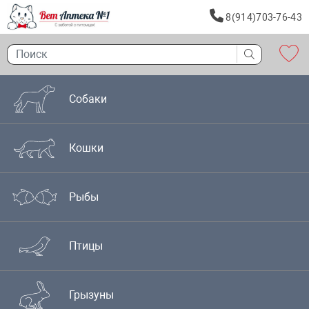
8(914)703-76-43
Собаки
Кошки
Рыбы
Птицы
Грызуны