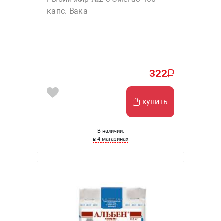
капс. Вака
322
купить
В наличии:
в 4 магазинах